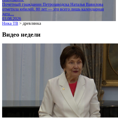
Почетный гражданин Петрозаводска Наталья Вавилова
отметила юбилей. 80 лет — это всего лишь календарная
дата…
03.08.2026
Ника ТВ
>
древлянка
Видео недели