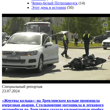
Черно-белый Петрозаводск
(14)
Этот день в истории
(50)
Специальный репортаж
23.07.2024
«Жертвы кольца»: на Древлянском кольце произошла
очередная авария. Столкновение мотоцикла и легкового
автомобиля на Древлянке создало километровую пробку.