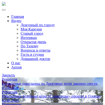
Главная
Видео
Дежурный по городу
Моя Карелия
Старый город
Интервью
Открытая дверь
По Тихому
Вопросы и ответы
Гость в студии
Домашний доктор
О нас
Архив
Закрыть
Репортаж
Незаконные павильоны на Древлянке хотят законно снести
05.08.2026
Репортаж
Юбилейные болотные игры «Семиозерье» прошли в Олонце
04.08.2026
Популярное