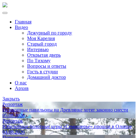
Главная
Видео
Дежурный по городу
Моя Карелия
Старый город
Интервью
Открытая дверь
По Тихому
Вопросы и ответы
Гость в студии
Домашний доктор
О нас
Архив
Закрыть
Репортаж
Незаконные павильоны на Древлянке хотят законно снести
05.08.2026
Репортаж
Юбилейные болотные игры «Семиозерье» прошли в Олонце
04.08.2026
Популярное