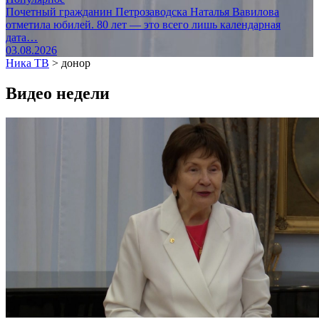
Почетный гражданин Петрозаводска Наталья Вавилова
отметила юбилей. 80 лет — это всего лишь календарная
дата…
03.08.2026
Ника ТВ
>
донор
Видео недели