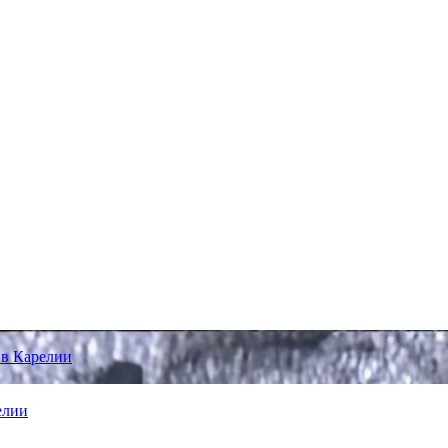
 в Карелии
елии