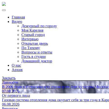
Главная
Видео
Дежурный по городу
Моя Карелия
Старый город
Интервью
Открытая дверь
По Тихому
Вопросы и ответы
Гость в студии
Домашний доктор
О нас
Архив
Закрыть
Давности
В 2006 году в Петрозаводске проходили Дни культуры Москвы
07.08.2026
От первого лица
Газовая система отопления дома окупает себя за три года в Кар
06.08.2026
Репортаж