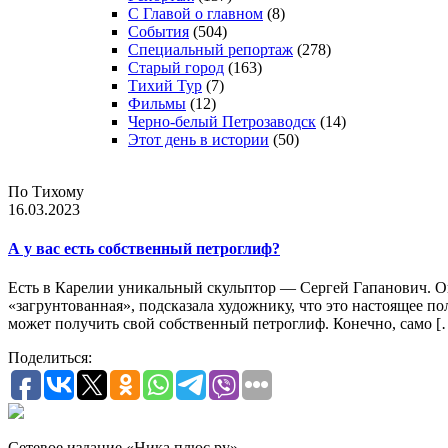
С Главой о главном
(8)
События
(504)
Специальный репортаж
(278)
Старый город
(163)
Тихий Тур
(7)
Фильмы
(12)
Черно-белый Петрозаводск
(14)
Этот день в истории
(50)
По Тихому
16.03.2023
А у вас есть собственный петроглиф?
Есть в Карелии уникальный скульптор — Сергей Гапанович. Он 
«загрунтованная», подсказала художнику, что это настоящее 
может получить свой собственный петроглиф. Конечно, само [
Поделиться:
Сетевое издание «Ника плюс.ру»