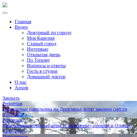
Главная
Видео
Дежурный по городу
Моя Карелия
Старый город
Интервью
Открытая дверь
По Тихому
Вопросы и ответы
Гость в студии
Домашний доктор
О нас
Архив
Закрыть
Репортаж
Незаконные павильоны на Древлянке хотят законно снести
05.08.2026
Репортаж
Юбилейные болотные игры «Семиозерье» прошли в Олонце
04.08.2026
Популярное