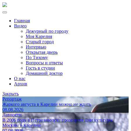
Главная
Видео
Дежурный по городу
Моя Карелия
Старый город
Интервью
Открытая дверь
По Тихому
Вопросы и ответы
Гость в студии
Домашний доктор
О нас
Архив
Закрыть
Репортаж
Жаркого августа в Карелии можно не ждать
08.08.2026
Давности
В 2006 году в Петрозаводске проходили Дни культуры
Москвы в Карелии
07.08.2026