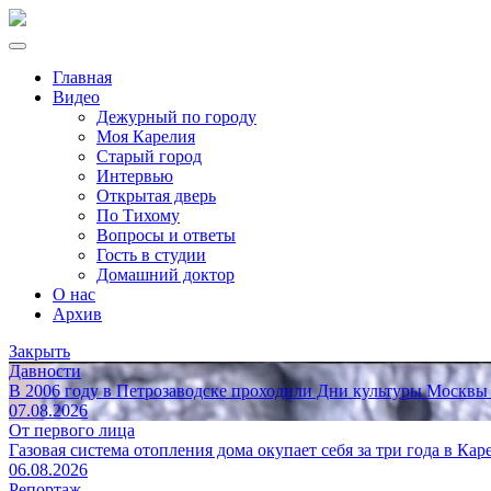
Главная
Видео
Дежурный по городу
Моя Карелия
Старый город
Интервью
Открытая дверь
По Тихому
Вопросы и ответы
Гость в студии
Домашний доктор
О нас
Архив
Закрыть
Давности
В 2006 году в Петрозаводске проходили Дни культуры Москвы
07.08.2026
От первого лица
Газовая система отопления дома окупает себя за три года в Кар
06.08.2026
Репортаж