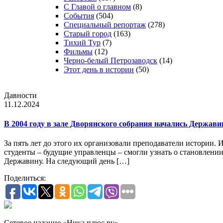
С Главой о главном
(8)
События
(504)
Специальный репортаж
(278)
Старый город
(163)
Тихий Тур
(7)
Фильмы
(12)
Черно-белый Петрозаводск
(14)
Этот день в истории
(50)
Давности
11.12.2024
В 2004 году в зале Дворянского собрания начались Держави
За пять лет до этого их организовали преподаватели истории. 
студенты – будущие управленцы – смогли узнать о становлении
Державину. На следующий день […]
Поделиться:
Сетевое издание «Ника плюс.ру»