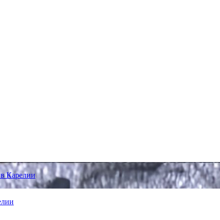
 в Карелии
елии