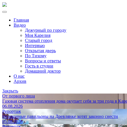
Главная
Видео
Дежурный по городу
Моя Карелия
Старый город
Интервью
Открытая дверь
По Тихому
Вопросы и ответы
Гость в студии
Домашний доктор
О нас
Архив
Закрыть
От первого лица
Газовая система отопления дома окупает себя за три года в Кар
06.08.2026
Репортаж
Незаконные павильоны на Древлянке хотят законно снести
05.08.2026
Репортаж