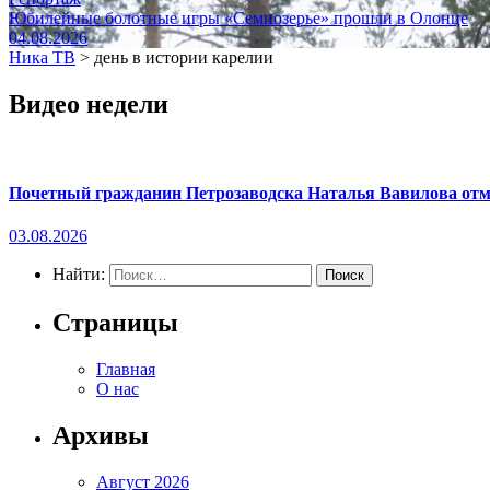
Юбилейные болотные игры «Семиозерье» прошли в Олонце
04.08.2026
Ника ТВ
>
день в истории карелии
Видео недели
Почетный гражданин Петрозаводска Наталья Вавилова отме
03.08.2026
Найти:
Страницы
Главная
О нас
Архивы
Август 2026