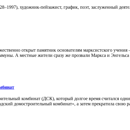
28–1997), художник-пейзажист, график, поэт, заслуженный дея
ржественно открыт памятник основателям марксистского учения
ммуны. А местные жители сразу же прозвали Маркса и Энгельса
омбинат
роительный комбинат (ДСК), который долгое время считался одн
дский домостроительный комбинат», а затем прекратила свою р