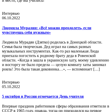
и место, где вы учились!
Интервью
06.10.2022
Людмила Мурадян: «Всё можно преодолеть, если
чувствуешь себя нужным»
Людмила Мурадян (Дзятко) родилась в Донецкой области.
Семья была творческая. Дед играл на самых разных
музыкальных инструментах. Как-то раз маленькая Люда
приехала погостить к родному брату деда в Ровенской
области. «Когда я зашла в украинскую хату, моему удивлению
и восторгу не было предела — целую комнату хаты занимал
рояль! Это была такая диковинка…», — вспоминает […]
Интервью
05.10.2022
5 октября в России отмечается День учителя
Впервые праздник работников сферы образования отметили в
СССР в 1965 году, правда, тогда он приходился на первое