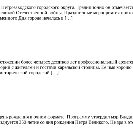
 Петрозаводского городского округа. Традиционно он отмечаетс
Великой Отечественной войны. Праздничные мероприятия проход
менного Дня города началась в […]
тяжении более четырех десятков лет профессиональный архитек
орий с жителями и гостями карельской столицы. Ее имя хорошо 
 исторической городской […]
 день рождения в очном формате. Программу утвердил мэр Влад
зднуется 350-летие со дня рождения Петра Великого. Не зря в э