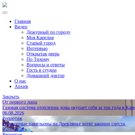
Главная
Видео
Дежурный по городу
Моя Карелия
Старый город
Интервью
Открытая дверь
По Тихому
Вопросы и ответы
Гость в студии
Домашний доктор
О нас
Архив
Закрыть
От первого лица
Газовая система отопления дома окупает себя за три года в Кар
06.08.2026
Репортаж
Незаконные павильоны на Древлянке хотят законно снести
05.08.2026
Репортаж