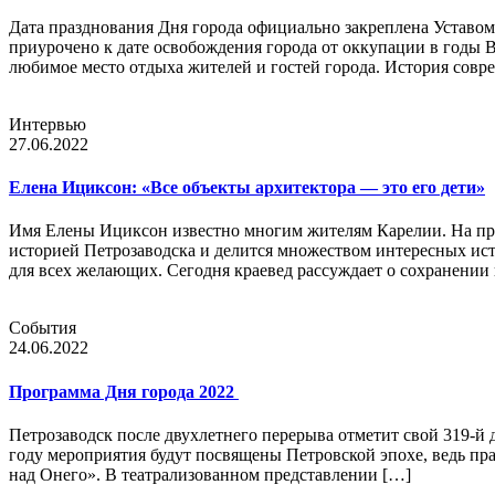
Дата празднования Дня города официально закреплена Уставом
приурочено к дате освобождения города от оккупации в годы 
любимое место отдыха жителей и гостей города. История совре
Интервью
27.06.2022
Елена Ициксон: «Все объекты архитектора — это его дети»
Имя Елены Ициксон известно многим жителям Карелии. На про
историей Петрозаводска и делится множеством интересных ист
для всех желающих. Сегодня краевед рассуждает о сохранении
События
24.06.2022
Программа Дня города 2022
Петрозаводск после двухлетнего перерыва отметит свой 319-й
году мероприятия будут посвящены Петровской эпохе, ведь пра
над Онего». В театрализованном представлении […]