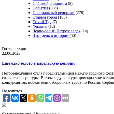
С Главой о главном
(8)
События
(504)
Специальный репортаж
(278)
Старый город
(163)
Тихий Тур
(7)
Фильмы
(12)
Черно-белый Петрозаводск
(14)
Этот день в истории
(50)
Гость в студии
22.06.2023
Еще одно золото в карельскую копилку
Петрозаводчанка стала победительницей международного фест
славянской культуры. В этом году конкурс проходил уже в три
конкурсантов, победители отборочных туров по России, Серби
Поделиться:
Сетевое издание «Ника плюс.ру»