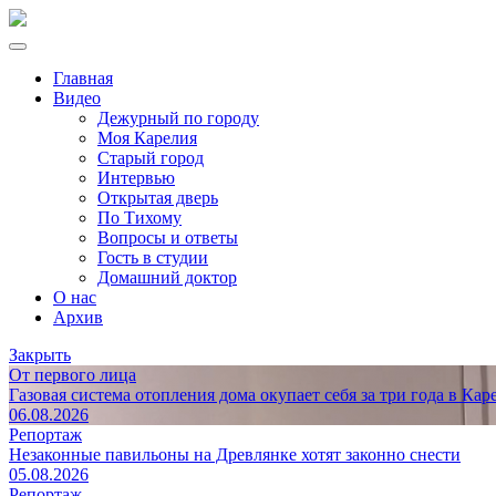
Главная
Видео
Дежурный по городу
Моя Карелия
Старый город
Интервью
Открытая дверь
По Тихому
Вопросы и ответы
Гость в студии
Домашний доктор
О нас
Архив
Закрыть
От первого лица
Газовая система отопления дома окупает себя за три года в Кар
06.08.2026
Репортаж
Незаконные павильоны на Древлянке хотят законно снести
05.08.2026
Репортаж