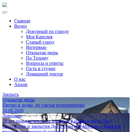
Главная
Видео
Дежурный по городу
Моя Карелия
Старый город
Интервью
Открытая дверь
По Тихому
Вопросы и ответы
Гость в студии
Домашний доктор
О нас
Архив
Закрыть
Открытая дверь
Пятеро в лодке, не считая телеоператора
10.08.2026
Давности
20 лет назад вечером на площади Кирова в честь Дня
республики и закрытия Дней культуры Москвы в Карелии
прошел праздничный концерт