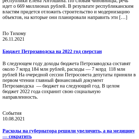
республики Елена Антошина. По словам чиновницы, речь
идет о 669 миллионах рублей. В результате республиканским
властям придется отложить строительство и модернизацию
объектов, на которые они планировали направить эти […]
По Тихому
26.11.2021
Бюджет Петрозаводска на 2022 год сверстан
В следующем году доходы бюджета Петрозаводска составят
около 7 млрд 184 млн рублей, расходы — 7 млрд 118 млн
рублей На очередной сессии Петросовета депутаты приняли в
первом чтении главный финансовый документ
Петрозаводска — бюджет на следующий год. В целом
бюджет 2022 года сохранит свою социальную
направленность.
События
10.08.2021
Расходы на губернатора решили увеличить, а на медицину
— сократить