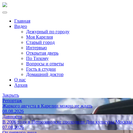
Главная
Видео
Дежурный по городу
Моя Карелия
Старый город
Интервью
Открытая дверь
По Тихому
Вопросы и ответы
Гость в студии
Домашний доктор
О нас
Архив
Закрыть
Репортаж
Жаркого августа в Карелии можно не ждать
08.08.2026
Давности
В 2006 году в Петрозаводске проходили Дни культуры Москвы
07.08.2026
От первого лица