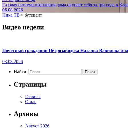
Газовая система отопления дома окупает себя за три года в Кар
06.08.2026
Ника ТВ
>
бутенант
Видео недели
Почетный гражданин Петрозаводска Наталья Вавилова отме
03.08.2026
Найти:
Страницы
Главная
О нас
Архивы
Август 2026