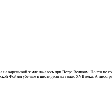
ла на карельской земле началось при Петре Великом. Но это не 
ской Фоймогубе еще в шестидесятых годах XVII века. А иност