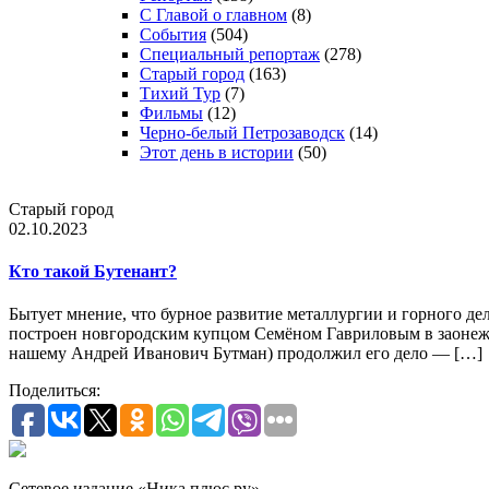
С Главой о главном
(8)
События
(504)
Специальный репортаж
(278)
Старый город
(163)
Тихий Тур
(7)
Фильмы
(12)
Черно-белый Петрозаводск
(14)
Этот день в истории
(50)
Старый город
02.10.2023
Кто такой Бутенант?
Бытует мнение, что бурное развитие металлургии и горного де
построен новгородским купцом Семёном Гавриловым в заонеж
нашему Андрей Иванович Бутман) продолжил его дело — […]
Поделиться:
Сетевое издание «Ника плюс.ру»