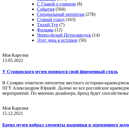
С Главой о главном
(8)
События
(504)
Специальный репортаж
(278)
Старый город
(163)
Тихий Тур
(7)
Фильмы
(12)
Черно-белый Петрозаводск
(14)
Этот день в истории
(50)
Моя Карелия
13.05.2022
У Суоярвского музея появился свой фирменный стиль
В Суоярви отметили пятилетие местного историко-краеведческ
ПГУ Александром Юршой. Далеко не все российские краеведч
мероприятий. По мнению дизайнера, бренд будет способствов
Моя Карелия
15.12.2021
Бренд музея вобрал элементы вышивки и деревянного зодч