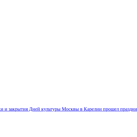
ики и закрытия Дней культуры Москвы в Карелии прошел праздн