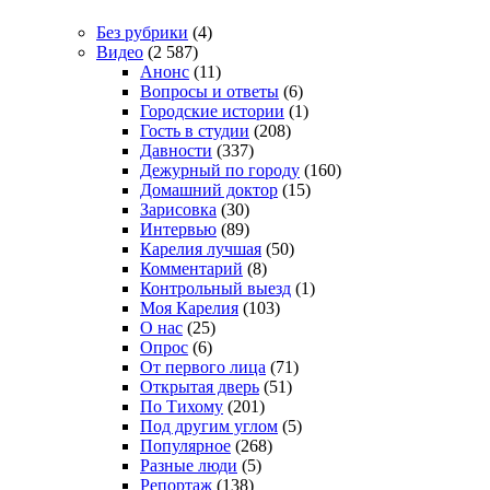
Без рубрики
(4)
Видео
(2 587)
Анонс
(11)
Вопросы и ответы
(6)
Городские истории
(1)
Гость в студии
(208)
Давности
(337)
Дежурный по городу
(160)
Домашний доктор
(15)
Зарисовка
(30)
Интервью
(89)
Карелия лучшая
(50)
Комментарий
(8)
Контрольный выезд
(1)
Моя Карелия
(103)
О нас
(25)
Опрос
(6)
От первого лица
(71)
Открытая дверь
(51)
По Тихому
(201)
Под другим углом
(5)
Популярное
(268)
Разные люди
(5)
Репортаж
(138)