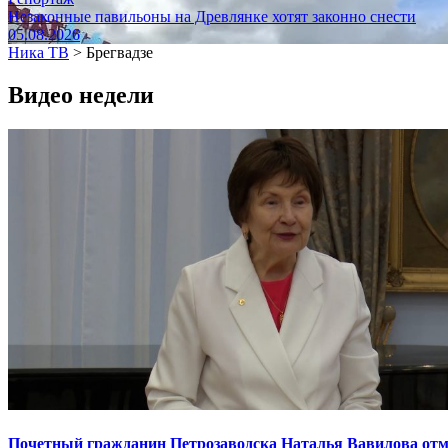
Незаконные павильоны на Древлянке хотят законно снести
05.08.2026
Ника ТВ
>
Брегвадзе
Видео недели
Почетный гражданин Петрозаводска Наталья Вавилова отме