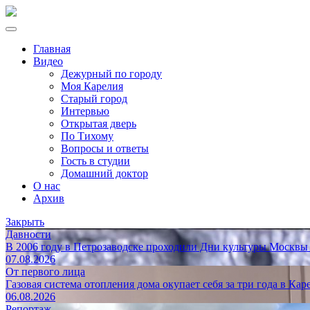
Главная
Видео
Дежурный по городу
Моя Карелия
Старый город
Интервью
Открытая дверь
По Тихому
Вопросы и ответы
Гость в студии
Домашний доктор
О нас
Архив
Закрыть
Давности
В 2006 году в Петрозаводске проходили Дни культуры Москвы
07.08.2026
От первого лица
Газовая система отопления дома окупает себя за три года в Кар
06.08.2026
Репортаж