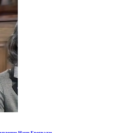
упление Нани Брегвадзе