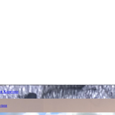
 в Карелии
елии