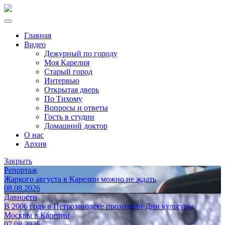
Главная
Видео
Дежурный по городу
Моя Карелия
Старый город
Интервью
Открытая дверь
По Тихому
Вопросы и ответы
Гость в студии
Домашний доктор
О нас
Архив
Закрыть
Репортаж
Жаркого августа в Карелии можно не ждать
08.08.2026
Давности
В 2006 году в Петрозаводске проходили Дни культуры
Москвы в Карелии
07.08.2026