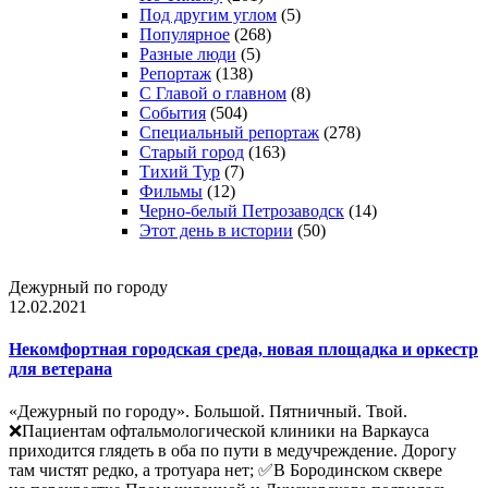
Под другим углом
(5)
Популярное
(268)
Разные люди
(5)
Репортаж
(138)
С Главой о главном
(8)
События
(504)
Специальный репортаж
(278)
Старый город
(163)
Тихий Тур
(7)
Фильмы
(12)
Черно-белый Петрозаводск
(14)
Этот день в истории
(50)
Дежурный по городу
12.02.2021
Некомфортная городская среда, новая площадка и оркестр
для ветерана
«Дежурный по городу». Большой. Пятничный. Твой.
❌Пациентам офтальмологической клиники на Варкауса
приходится глядеть в оба по пути в медучреждение. Дорогу
там чистят редко, а тротуара нет; ✅В Бородинском сквере