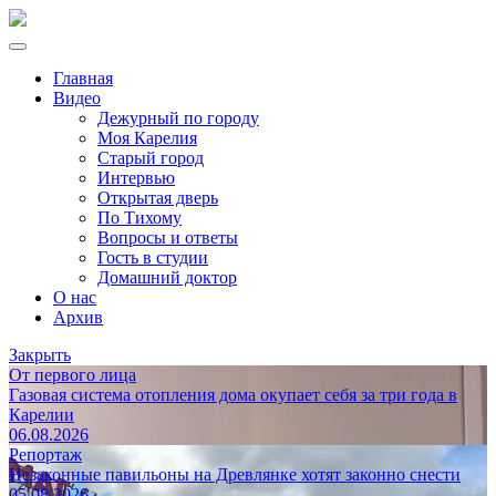
Главная
Видео
Дежурный по городу
Моя Карелия
Старый город
Интервью
Открытая дверь
По Тихому
Вопросы и ответы
Гость в студии
Домашний доктор
О нас
Архив
Закрыть
От первого лица
Газовая система отопления дома окупает себя за три года в
Карелии
06.08.2026
Репортаж
Незаконные павильоны на Древлянке хотят законно снести
05.08.2026