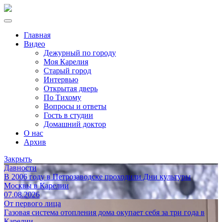
Главная
Видео
Дежурный по городу
Моя Карелия
Старый город
Интервью
Открытая дверь
По Тихому
Вопросы и ответы
Гость в студии
Домашний доктор
О нас
Архив
Закрыть
Давности
В 2006 году в Петрозаводске проходили Дни культуры
Москвы в Карелии
07.08.2026
От первого лица
Газовая система отопления дома окупает себя за три года в
Карелии