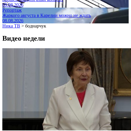
09.08.2026
Репортаж
Жаркого августа в Карелии можно не ждать
08.08.2026
Ника ТВ
>
боднарчук
Видео недели