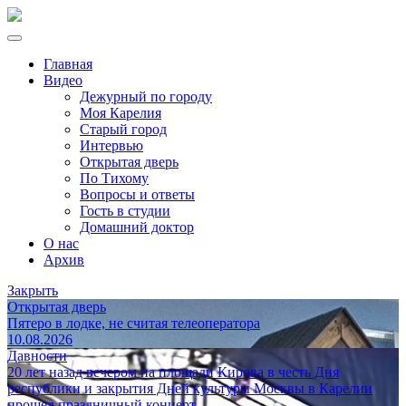
Главная
Видео
Дежурный по городу
Моя Карелия
Старый город
Интервью
Открытая дверь
По Тихому
Вопросы и ответы
Гость в студии
Домашний доктор
О нас
Архив
Закрыть
Открытая дверь
Пятеро в лодке, не считая телеоператора
10.08.2026
Давности
20 лет назад вечером на площади Кирова в честь Дня
республики и закрытия Дней культуры Москвы в Карелии
прошел праздничный концерт