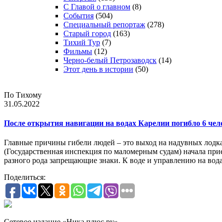
С Главой о главном
(8)
События
(504)
Специальный репортаж
(278)
Старый город
(163)
Тихий Тур
(7)
Фильмы
(12)
Черно-белый Петрозаводск
(14)
Этот день в истории
(50)
По Тихому
31.05.2022
После открытия навигации на водах Карелии погибло 6 чел
Главные причины гибели людей – это выход на надувных лодк
(Государственная инспекция по маломерным судам) начала при
разного рода запрещающие знаки. К воде и управлению на вод
Поделиться:
Сетевое издание «Ника плюс.ру»