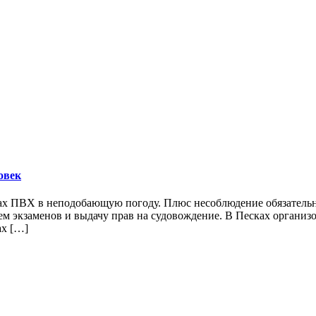
овек
ах ПВХ в неподобающую погоду. Плюс несоблюдение обязательн
ем экзаменов и выдачу прав на судовождение. В Песках органи
ах […]