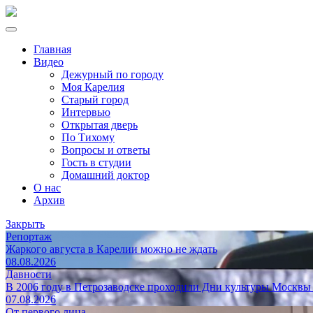
Главная
Видео
Дежурный по городу
Моя Карелия
Старый город
Интервью
Открытая дверь
По Тихому
Вопросы и ответы
Гость в студии
Домашний доктор
О нас
Архив
Закрыть
Репортаж
Жаркого августа в Карелии можно не ждать
08.08.2026
Давности
В 2006 году в Петрозаводске проходили Дни культуры Москвы
07.08.2026
От первого лица