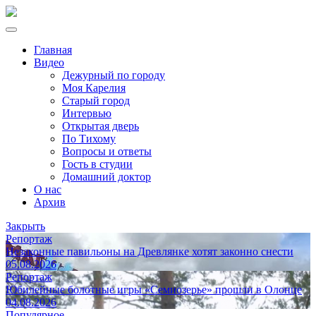
Главная
Видео
Дежурный по городу
Моя Карелия
Старый город
Интервью
Открытая дверь
По Тихому
Вопросы и ответы
Гость в студии
Домашний доктор
О нас
Архив
Закрыть
Репортаж
Незаконные павильоны на Древлянке хотят законно снести
05.08.2026
Репортаж
Юбилейные болотные игры «Семиозерье» прошли в Олонце
04.08.2026
Популярное