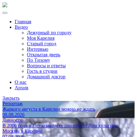
Главная
Видео
Дежурный по городу
Моя Карелия
Старый город
Интервью
Открытая дверь
По Тихому
Вопросы и ответы
Гость в студии
Домашний доктор
О нас
Архив
Закрыть
Репортаж
Жаркого августа в Карелии можно не ждать
08.08.2026
Давности
В 2006 году в Петрозаводске проходили Дни культуры
Москвы в Карелии
07.08.2026