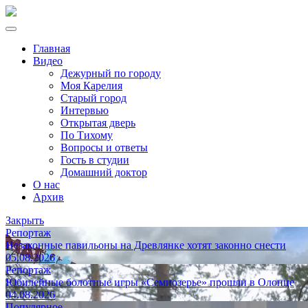
Главная
Видео
Дежурный по городу
Моя Карелия
Старый город
Интервью
Открытая дверь
По Тихому
Вопросы и ответы
Гость в студии
Домашний доктор
О нас
Архив
Закрыть
Репортаж
Незаконные павильоны на Древлянке хотят законно снести
05.08.2026
Репортаж
Юбилейные болотные игры «Семиозерье» прошли в Олонце
04.08.2026
Популярное