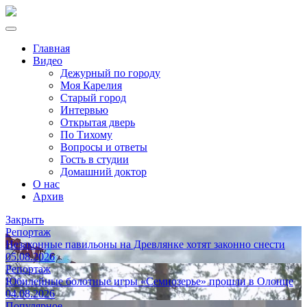
Главная
Видео
Дежурный по городу
Моя Карелия
Старый город
Интервью
Открытая дверь
По Тихому
Вопросы и ответы
Гость в студии
Домашний доктор
О нас
Архив
Закрыть
Репортаж
Незаконные павильоны на Древлянке хотят законно снести
05.08.2026
Репортаж
Юбилейные болотные игры «Семиозерье» прошли в Олонце
04.08.2026
Популярное