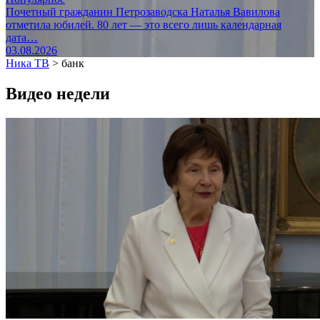
Почетный гражданин Петрозаводска Наталья Вавилова
отметила юбилей. 80 лет — это всего лишь календарная
дата…
03.08.2026
Ника ТВ
>
банк
Видео недели