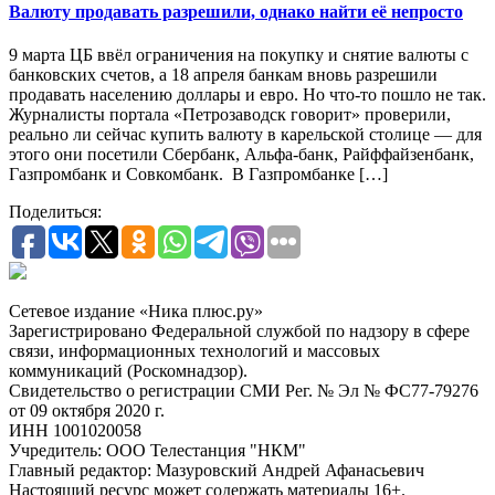
Валюту продавать разрешили, однако найти её непросто
9 марта ЦБ ввёл ограничения на покупку и снятие валюты с
банковских счетов, а 18 апреля банкам вновь разрешили
продавать населению доллары и евро. Но что-то пошло не так.
Журналисты портала «Петрозаводск говорит» проверили,
реально ли сейчас купить валюту в карельской столице — для
этого они посетили Сбербанк, Альфа-банк, Райффайзенбанк,
Газпромбанк и Совкомбанк. В Газпромбанке […]
Поделиться:
Сетевое издание «Ника плюс.ру»
Зарегистрировано Федеральной службой по надзору в сфере
связи, информационных технологий и массовых
коммуникаций (Роскомнадзор).
Свидетельство о регистрации СМИ Рег. № Эл № ФС77-79276
от 09 октября 2020 г.
ИНН 1001020058
Учредитель: ООО Телестанция "НКМ"
Главный редактор: Мазуровский Андрей Афанасьевич
Настоящий ресурс может содержать материалы 16+.