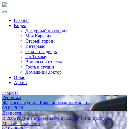
Главная
Видео
Дежурный по городу
Моя Карелия
Старый город
Интервью
Открытая дверь
По Тихому
Вопросы и ответы
Гость в студии
Домашний доктор
О нас
Архив
Закрыть
Репортаж
Жаркого августа в Карелии можно не ждать
08.08.2026
Давности
В 2006 году в Петрозаводске проходили Дни культуры
Москвы в Карелии
07.08.2026