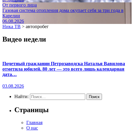
От первого лица
Газовая система отопления дома окупает себя за три года в
Карелии
06.08.2026
Ника ТВ
>
автопробег
Видео недели
Почетный гражданин Петрозаводска Наталья Вавилова
отметила юбилей. 80 лет — это всего лишь календарная
дата…
03.08.2026
Найти:
Страницы
Главная
О нас