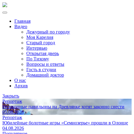
Главная
Видео
Дежурный по городу
Моя Карелия
Старый город
Интервью
Открытая дверь
По Тихому
Вопросы и ответы
Гость в студии
Домашний доктор
О нас
Архив
Закрыть
Репортаж
Незаконные павильоны на Древлянке хотят законно снести
05.08.2026
Репортаж
Юбилейные болотные игры «Семиозерье» прошли в Олонце
04.08.2026
Популярное