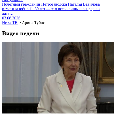
Почетный гражданин Петрозаводска Наталья Вавилова
отметила юбилей. 80 лет — это всего лишь календарная
дата…
03.08.2026
Ника ТВ
>
Арина Тубис
Видео недели