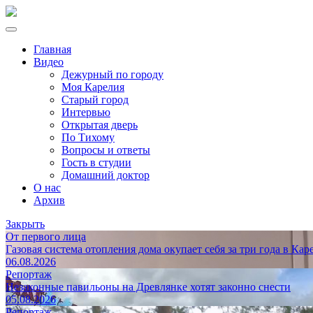
Главная
Видео
Дежурный по городу
Моя Карелия
Старый город
Интервью
Открытая дверь
По Тихому
Вопросы и ответы
Гость в студии
Домашний доктор
О нас
Архив
Закрыть
От первого лица
Газовая система отопления дома окупает себя за три года в Кар
06.08.2026
Репортаж
Незаконные павильоны на Древлянке хотят законно снести
05.08.2026
Репортаж