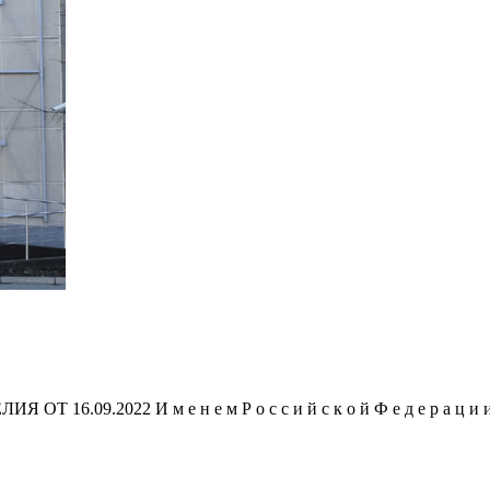
09.2022 И м е н е м Р о с с и й с к о й Ф е д е р а ц и и 