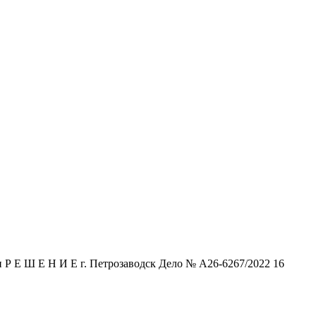
Р Е Ш Е Н И Е г. Петрозаводск Дело № А26-6267/2022 16