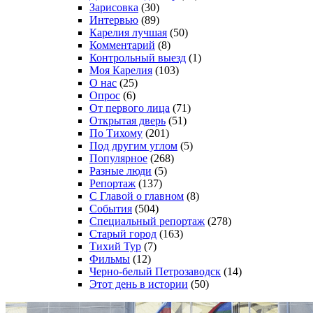
Зарисовка
(30)
Интервью
(89)
Карелия лучшая
(50)
Комментарий
(8)
Контрольный выезд
(1)
Моя Карелия
(103)
О нас
(25)
Опрос
(6)
От первого лица
(71)
Открытая дверь
(51)
По Тихому
(201)
Под другим углом
(5)
Популярное
(268)
Разные люди
(5)
Репортаж
(137)
С Главой о главном
(8)
События
(504)
Специальный репортаж
(278)
Старый город
(163)
Тихий Тур
(7)
Фильмы
(12)
Черно-белый Петрозаводск
(14)
Этот день в истории
(50)