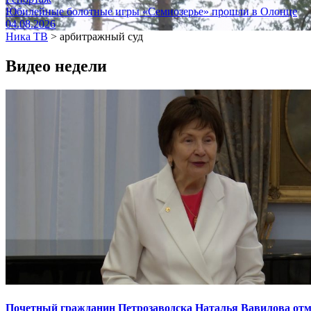
Юбилейные болотные игры «Семиозерье» прошли в Олонце
04.08.2026
Ника ТВ
>
арбитражный суд
Видео недели
Почетный гражданин Петрозаводска Наталья Вавилова отме