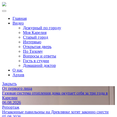
Главная
Видео
Дежурный по городу
Моя Карелия
Старый город
Интервью
Открытая дверь
По Тихому
Вопросы и ответы
Гость в студии
Домашний доктор
О нас
Архив
Закрыть
От первого лица
Газовая система отопления дома окупает себя за три года в
Карелии
06.08.2026
Репортаж
Незаконные павильоны на Древлянке хотят законно снести
05.08.2026