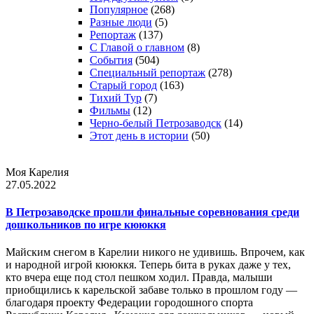
Популярное
(268)
Разные люди
(5)
Репортаж
(137)
С Главой о главном
(8)
События
(504)
Специальный репортаж
(278)
Старый город
(163)
Тихий Тур
(7)
Фильмы
(12)
Черно-белый Петрозаводск
(14)
Этот день в истории
(50)
Моя Карелия
27.05.2022
В Петрозаводске прошли финальные соревнования среди
дошкольников по игре кююккя
Майским снегом в Карелии никого не удивишь. Впрочем, как
и народной игрой кююккя. Теперь бита в руках даже у тех,
кто вчера еще под стол пешком ходил. Правда, малыши
приобщились к карельской забаве только в прошлом году —
благодаря проекту Федерации городошного спорта