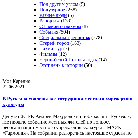
Под другим углом
(5)
Популярное
(268)
Разные люди
(5)
Репортаж
(138)
С Главой о главном
(8)
События
(504)
Специальный репортаж
(278)
Старый город
(163)
Тихий Тур
(7)
Фильмы
(12)
Черно-белый Петрозаводск
(14)
Этот день в истории
(50)
Моя Карелия
21.06.2021
В Рускеала уволены все сотрудники местного учреждения
культуры
Депутат ЗС РК Андрей Мазуровский побывал в п. Рускеала,
где прошло собрание местных жителей по вопросу
реорганизации местного учреждения культуры – МАУК
«Гармония». На собрании разгорелись настоящие страсти по