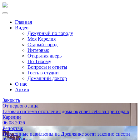
Главная
Видео
Дежурный по городу
Моя Карелия
Старый город
Интервью
Открытая дверь
По Тихому
Вопросы и ответы
Гость в студии
Домашний доктор
О нас
Архив
Закрыть
От первого лица
Газовая система отопления дома окупает себя за три года в
Карелии
06.08.2026
Репортаж
Незаконные павильоны на Древлянке хотят законно снести
05.08.2026