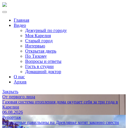
Главная
Видео
Дежурный по городу
Моя Карелия
Старый город
Интервью
Открытая дверь
По Тихому
Вопросы и ответы
Гость в студии
Домашний доктор
О нас
Архив
Закрыть
От первого лица
Газовая система отопления дома окупает себя за три года в
Карелии
06.08.2026
Репортаж
Незаконные павильоны на Древлянке хотят законно снести
05.08.2026