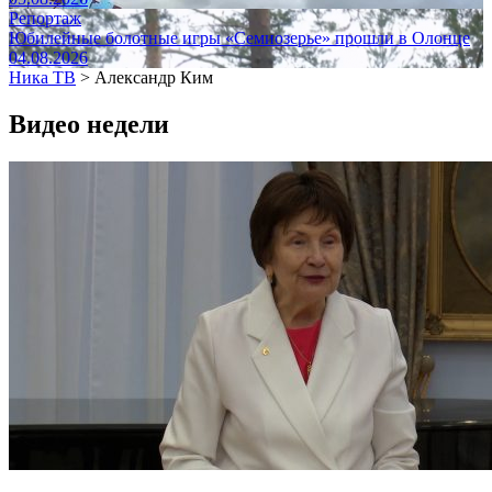
Репортаж
Юбилейные болотные игры «Семиозерье» прошли в Олонце
04.08.2026
Ника ТВ
>
Александр Ким
Видео недели