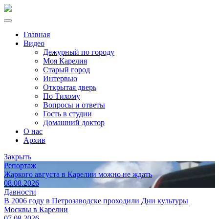
Главная
Видео
Дежурный по городу
Моя Карелия
Старый город
Интервью
Открытая дверь
По Тихому
Вопросы и ответы
Гость в студии
Домашний доктор
О нас
Архив
Закрыть
Репортаж
Жаркого августа в Карелии можно не ждать
08.08.2026
Давности
В 2006 году в Петрозаводске проходили Дни культуры
Москвы в Карелии
07.08.2026