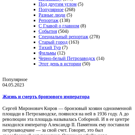
Под другим углом
(5)
Популярное
(268)
Разные люди
(5)
Репортаж
(138)
С Главой о главном
(8)
События
(504)
Специальный репортаж
(278)
Старый город
(163)
Тихий Тур
(7)
Фильмы
(12)
Черно-белый Петрозаводск
(14)
Этот день в истории
(50)
Популярное
04.05.2023
Жизнь и смерть бронзового императора
Сергей Миронович Киров — бронзовый хозяин одноименной
площади в Петрозаводске, появился на ней в 1936 году. А до
революции эта площадь называлась Соборной. И в ее центре
находился император Александр II. Памятник ему поставили
петрозаводчане — за свой счет. Говорят, это был