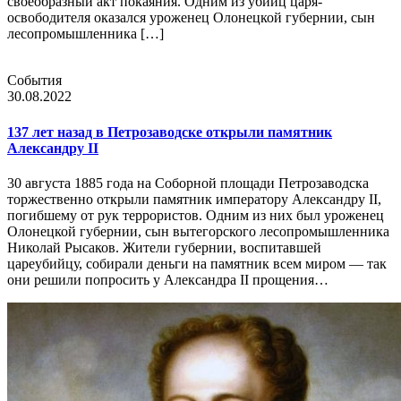
своеобразный акт покаяния. Одним из убийц царя-
освободителя оказался уроженец Олонецкой губернии, сын
лесопромышленника […]
События
30.08.2022
137 лет назад в Петрозаводске открыли памятник
Александру II
30 августа 1885 года на Соборной площади Петрозаводска
торжественно открыли памятник императору Александру II,
погибшему от рук террористов. Одним из них был уроженец
Олонецкой губернии, сын вытегорского лесопромышленника
Николай Рысаков. Жители губернии, воспитавшей
цареубийцу, собирали деньги на памятник всем миром — так
они решили попросить у Александра II прощения…