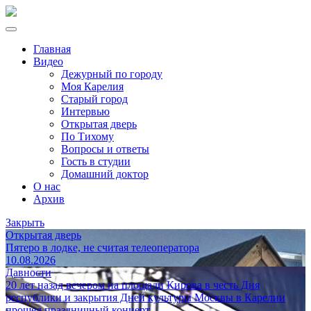
Главная
Видео
Дежурный по городу
Моя Карелия
Старый город
Интервью
Открытая дверь
По Тихому
Вопросы и ответы
Гость в студии
Домашний доктор
О нас
Архив
Закрыть
Открытая дверь
Пятеро в лодке, не считая телеоператора
10.08.2026
Давности
20 лет назад вечером на площади Кирова в честь Дня
республики и закрытия Дней культуры Москвы в Карелии
прошел праздничный концерт