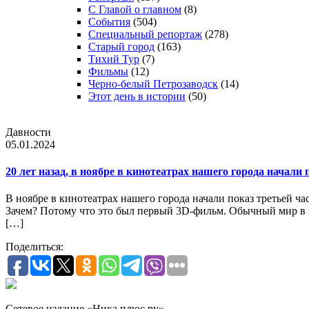
С Главой о главном
(8)
События
(504)
Специальный репортаж
(278)
Старый город
(163)
Тихий Тур
(7)
Фильмы
(12)
Черно-белый Петрозаводск
(14)
Этот день в истории
(50)
Давности
05.01.2024
20 лет назад, в ноябре в кинотеатрах нашего города начали
В ноябре в кинотеатрах нашего города начали показ третьей ч
Зачем? Потому что это был первый 3D-фильм. Обычный мир в эт
[…]
Поделиться:
Сетевое издание «Ника плюс.ру»