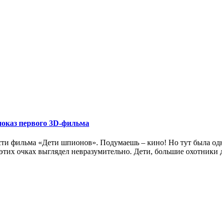
 показ первого 3D-фильма
асти фильма «Дети шпионов». Подумаешь – кино! Но тут была од
их очках выглядел невразумительно. Дети, большие охотники до 