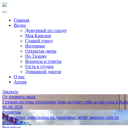
Главная
Видео
Дежурный по городу
Моя Карелия
Старый город
Интервью
Открытая дверь
По Тихому
Вопросы и ответы
Гость в студии
Домашний доктор
О нас
Архив
Закрыть
От первого лица
Газовая система отопления дома окупает себя за три года в Кар
06.08.2026
Репортаж
Незаконные павильоны на Древлянке хотят законно снести
05.08.2026
Репортаж