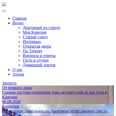
Главная
Видео
Дежурный по городу
Моя Карелия
Старый город
Интервью
Открытая дверь
По Тихому
Вопросы и ответы
Гость в студии
Домашний доктор
О нас
Архив
Закрыть
От первого лица
Газовая система отопления дома окупает себя за три года в
Карелии
06.08.2026
Репортаж
Незаконные павильоны на Древлянке хотят законно снести
05.08.2026