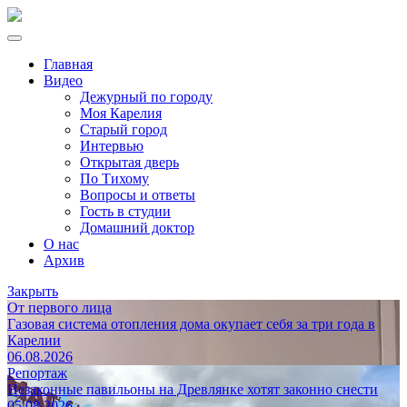
Главная
Видео
Дежурный по городу
Моя Карелия
Старый город
Интервью
Открытая дверь
По Тихому
Вопросы и ответы
Гость в студии
Домашний доктор
О нас
Архив
Закрыть
От первого лица
Газовая система отопления дома окупает себя за три года в
Карелии
06.08.2026
Репортаж
Незаконные павильоны на Древлянке хотят законно снести
05.08.2026