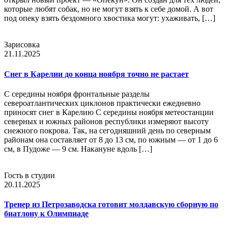
которые любят собак, но не могут взять к себе домой. А вот
под опеку взять бездомного хвостика могут: ухаживать, […]
Зарисовка
21.11.2025
Снег в Карелии до конца ноября точно не растает
С середины ноября фронтальные разделы
североатлантических циклонов практически ежедневно
приносят снег в Карелию С середины ноября метеостанции
северных и южных районов республики измеряют высоту
снежного покрова. Так, на сегодняшний день по северным
районам она составляет от 8 до 13 см, по южным — от 1 до 6
см, в Пудоже — 9 см. Накануне вдоль […]
Гость в студии
20.11.2025
Тренер из Петрозаводска готовит молдавскую сборную по
биатлону к Олимпиаде