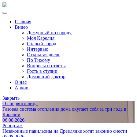
Главная
Видео
Дежурный по городу
Моя Карелия
Старый город
Интервью
Открытая дверь
По Тихому
Вопросы и ответы
Гость в студии
Домашний доктор
О нас
Архив
Закрыть
От первого лица
Газовая система отопления дома окупает себя за три года в
Карелии
06.08.2026
Репортаж
Незаконные павильоны на Древлянке хотят законно снести
05.08.2026