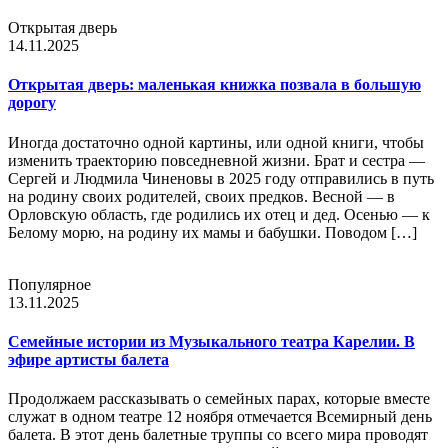
Открытая дверь
14.11.2025
Открытая дверь: маленькая книжка позвала в большую
дорогу
Иногда достаточно одной картины, или одной книги, чтобы
изменить траекторию повседневной жизни. Брат и сестра —
Сергей и Людмила Чиненовы в 2025 году отправились в путь
на родину своих родителей, своих предков. Весной — в
Орловскую область, где родились их отец и дед. Осенью — к
Белому морю, на родину их мамы и бабушки. Поводом […]
Популярное
13.11.2025
Семейные истории из Музыкального театра Карелии. В
эфире артисты балета
Продолжаем рассказывать о семейных парах, которые вместе
служат в одном театре 12 ноября отмечается Всемирный день
балета. В этот день балетные труппы со всего мира проводят