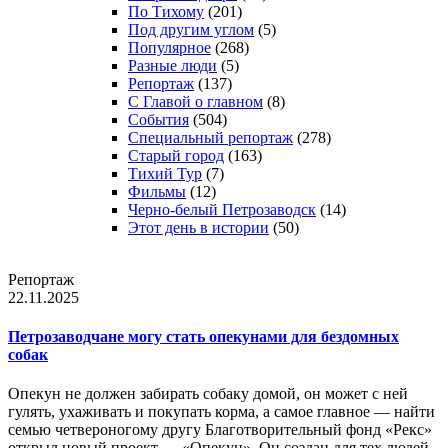
По Тихому
(201)
Под другим углом
(5)
Популярное
(268)
Разные люди
(5)
Репортаж
(137)
С Главой о главном
(8)
События
(504)
Специальный репортаж
(278)
Старый город
(163)
Тихий Тур
(7)
Фильмы
(12)
Черно-белый Петрозаводск
(14)
Этот день в истории
(50)
Репортаж
22.11.2025
Петрозаводчане могу стать опекунами для бездомных
собак
Опекун не должен забирать собаку домой, он может с ней
гулять, ухаживать и покупать корма, а самое главное — найти
семью четвероногому другу Благотворительный фонд «Рекс»
открыл новый проект — «Опекун». Он создан для тех людей,