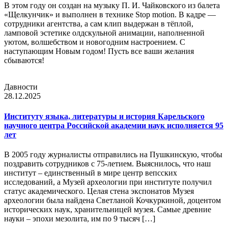
В этом году он создан на музыку П. И. Чайковского из балета
«Щелкунчик» и выполнен в технике Stop motion. В кадре —
сотрудники агентства, а сам клип выдержан в тёплой,
ламповой эстетике олдскульной анимации, наполненной
уютом, волшебством и новогодним настроением. С
наступающим Новым годом! Пусть все ваши желания
сбываются!
Давности
28.12.2025
Институту языка, литературы и история Карельского
научного центра Российской академии наук исполняется 95
лет
В 2005 году журналисты отправились на Пушкинскую, чтобы
поздравить сотрудников с 75-летием. Выяснилось, что наш
институт – единственный в мире центр вепсских
исследований, а Музей археологии при институте получил
статус академического. Целая стена экспонатов Музея
археологии была найдена Светланой Кочкуркиной, доцентом
исторических наук, хранительницей музея. Самые древние
науки – эпохи мезолита, им по 9 тысяч […]