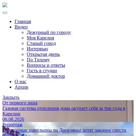
Главная
Видео
Дежурный по городу
Моя Карелия
Старый город
Интервью
Открытая дверь
По Тихому
Вопросы и ответы
Гость в студии
Домашний доктор
О нас
Архив
Закрыть
От первого лица
Газовая система отопления дома окупает себя за три года в
Карелии
06.08.2026
Репортаж
Незаконные павильоны на Древлянке хотят законно снести
05.08.2026