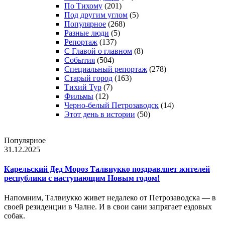
По Тихому
(201)
Под другим углом
(5)
Популярное
(268)
Разные люди
(5)
Репортаж
(137)
С Главой о главном
(8)
События
(504)
Специальный репортаж
(278)
Старый город
(163)
Тихий Тур
(7)
Фильмы
(12)
Черно-белый Петрозаводск
(14)
Этот день в истории
(50)
Популярное
31.12.2025
Карельский Дед Мороз Талвиукко поздравляет жителей
республики с наступающим Новым годом!
Напомним, Талвиукко живет недалеко от Петрозаводска — в
своей резиденции в Чалне. И в свои сани запрягает ездовых
собак.